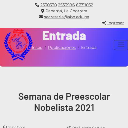
2530330
2533996
67711052
Panamá, La Chorrera
secretaria@abn.edu.pa
Ingresar
Entrada
Inicio
Publicaciones
Entrada
Semana de Preescolar
Nobelista 2021
17/05/2021
Prof. María Carrión